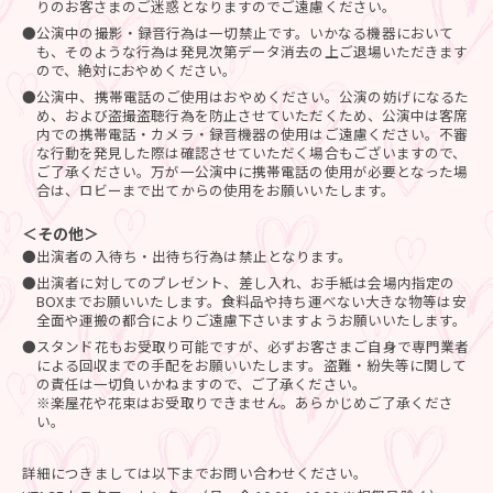
りのお客さまのご迷惑となりますのでご遠慮ください。
●公演中の撮影・録音行為は一切禁止です。いかなる機器において
も、そのような行為は発見次第データ消去の上ご退場いただきます
ので、絶対におやめください。
●公演中、携帯電話のご使用はおやめください。公演の妨げになるた
め、および盗撮盗聴行為を防止させていただくため、公演中は客席
内での携帯電話・カメラ・録音機器の使用はご遠慮ください。不審
な行動を発見した際は確認させていただく場合もございますので、
ご了承ください。万が一公演中に携帯電話の使用が必要となった場
合は、ロビーまで出てからの使用をお願いいたします。
＜その他＞
●出演者の入待ち・出待ち行為は禁止となります。
●出演者に対してのプレゼント、差し入れ、お手紙は会場内指定の
BOXまでお願いいたします。食料品や持ち運べない大きな物等は安
全面や運搬の都合によりご遠慮下さいますようお願いいたします。
●スタンド花もお受取り可能ですが、必ずお客さまご自身で専門業者
による回収までの手配をお願いいたします。盗難・紛失等に関して
の責任は一切負いかねますので、ご了承ください。
※楽屋花や花束はお受取りできません。あらかじめご了承くださ
い。
詳細につきましては以下までお問い合わせください。