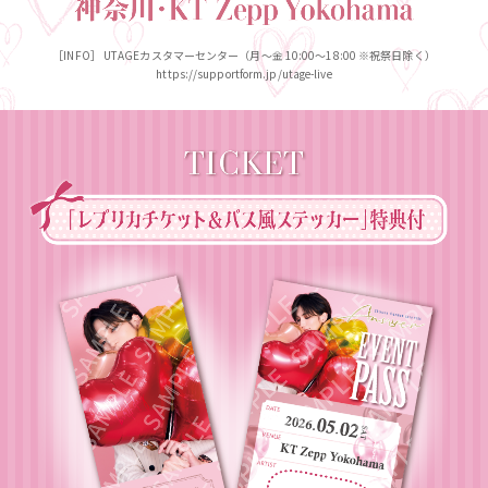
［INFO］ UTAGEカスタマーセンター（月～金 10:00～18:00 ※祝祭日除く）
https://supportform.jp/utage-live